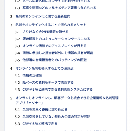
1-2
メールの署名欄にオンライン名刺を付けられる
1-3
写真や動画などのマルチメディア要素も含められる
2
名刺のオンライン化に関する最新動向
3
名刺をオンライン化することで得られるメリット
3-1
さりげなく会社PR情報を渡せる
3-2
既存顧客とのコミュニケーションツールになる
3-3
オンライン商談でのアイスブレイクが行える
3-4
商談に参加した担当者以外にも情報の共有が可能
3-5
他部署の営業担当者とのバッティングの回避
4
オンライン名刺を導入する上での注意点
4-1
情報の正確性
4-2
紙ベースの名刺もデータで管理する
4-3
CRMやSFAと連携できる名刺管理システムにする
5
オンランもオフラインも、顧客データを統合できる企業情報＆名刺管理
アプリ「mソナー」
5-1
名刺を素早く正確に取り込める
5-2
名刺交換をしていない見込み企業の特定が可能
5-3
CRMやSFAと連携できる