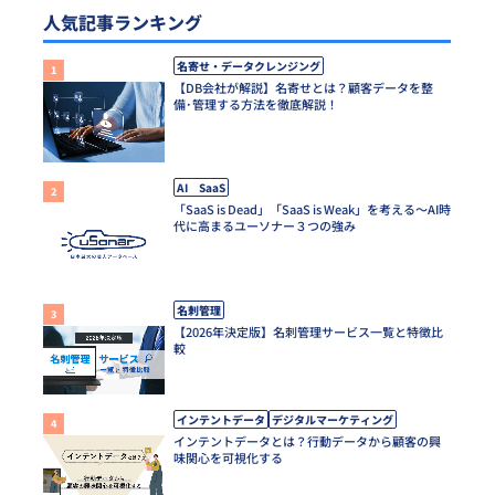
人気記事ランキング
名寄せ・データクレンジング
【DB会社が解説】名寄せとは？顧客データを整
備･管理する方法を徹底解説！
AI SaaS
「SaaS is Dead」「SaaS is Weak」を考える～AI時
代に高まるユーソナー３つの強み
名刺管理
【2026年決定版】名刺管理サービス一覧と特徴比
較
インテントデータ
デジタルマーケティング
インテントデータとは？行動データから顧客の興
味関心を可視化する