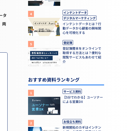
インテントデータ
ータ
デジタルマーケティング
、両
インテントデータとは？行
動データから顧客の興味関
心を可視化する
登記簿
登記簿謄本をオンラインで
取得する方法とは？便利な
閲覧サービスもあわせて紹
介
おすすめ資料ランキング
サービス資料
【5分でわかる】ユーソナー
による営業DX
お役立ち資料
新規開拓のカギはインテン