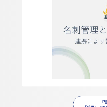
「
「成果」につ