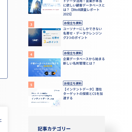
トデータ活用！営業が本当
に欲しい顧客データベースと
は？【BtoB調査レポート
2025】
お役立ち資料
ユーソナーにしかできない
名寄せ・データクレンジン
グ3つのポイント
お役立ち資料
企業データベースから始まる
新しい名刺管理とは？
お役立ち資料
【インテントデータ】潜在
ターゲットの探索とCSを加
速する
と
記事カテゴリー