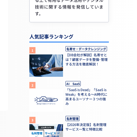
る上で有用なデータ活用やデジタル
技術に関する情報を発信していま
す。
人気記事ランキング
名寄せ・データクレンジング
【DB会社が解説】名寄せと
は？顧客データを整備･管理
する方法を徹底解説！
AI SaaS
「SaaS is Dead」「SaaS is
Weak」を考える～AI時代に
高まるユーソナー３つの強
み
名刺管理
【2026年決定版】名刺管理
サービス一覧と特徴比較