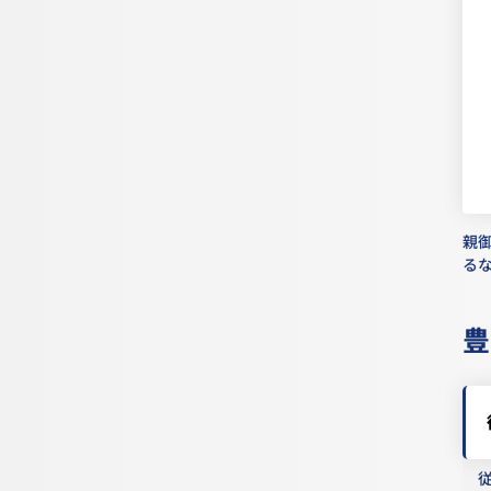
親
る
豊