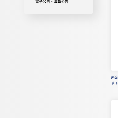
電子公告・決算公告
所
ま