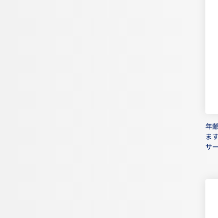
年
ま
サ