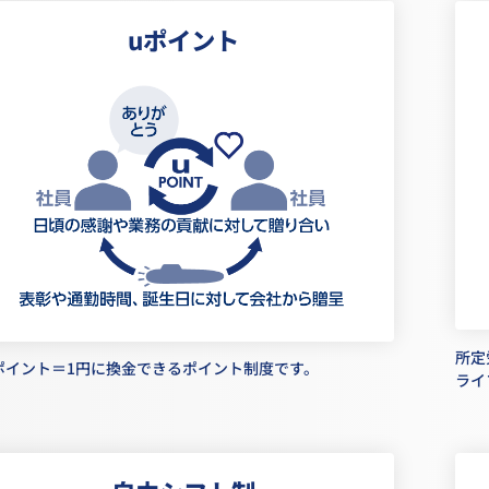
uポイント
所定
uポイント＝1円に換金できるポイント制度です。
ライ