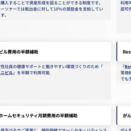
に購入することで資産形成を図ることができる制度です。
利用
ユーソナーでは拠出金に対して10％の奨励金を支給してい
認可
ます。
ピル費用の半額補助
Re
女性社員の健康サポートと働きやすい環境づくりのため「
「
Re
エニピル
」を半額で利用可能
常価
でも
ホームセキュリティ月額費用の半額補助
が
社員及びそのご実家に、特別価格でホームセキュリティシス
がん