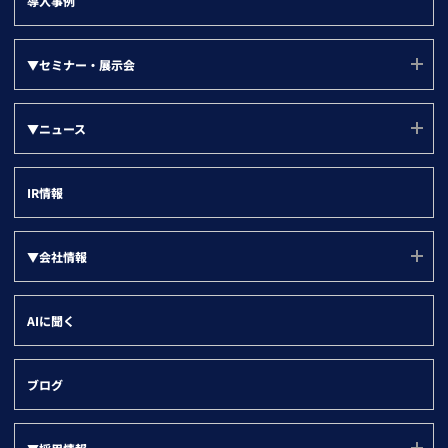
導入事例
サポート
▼『目的別』活用方法
▼セミナー・展示会
LBCメンテナンス状況
新規アプローチリスト
▼部門別
その他法人データ提供サービス
セミナー・展示会
グループ戦略
▼ニュース
名刺ソナー
ユーザー勉強会
営業部門
デジタルマーケティング
▼ツール別
すべて
登記ソナー(サービスサイト)
インサイトセールス部門
IR情報
取引先の情報登録
企業ニュース
kintone
マーケティング・経営企画部門
名寄せ
製品ニュース
Salesforce
▼会社情報
情報システム部門
企業属性分析
HubSpot
管理部門
会社情報(ユーソナーについて)
SFA/MA有効化
AIに聞く
Dynamics 365
会社概要
名刺データ連携
沿革
与信・取引先チェック
ブログ
役員紹介