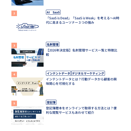
AI SaaS
「SaaS is Dead」「SaaS is Weak」を考える～AI時
代に高まるユーソナー３つの強み
名刺管理
【2026年決定版】名刺管理サービス一覧と特徴比
較
インテントデータ
デジタルマーケティング
インテントデータとは？行動データから顧客の興
味関心を可視化する
登記簿
登記簿謄本をオンラインで取得する方法とは？便
利な閲覧サービスもあわせて紹介