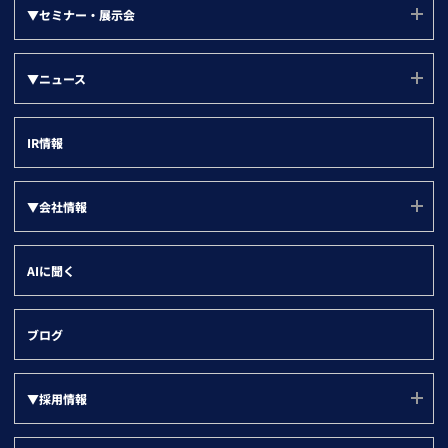
▼セミナー・展示会
LBCメンテナンス状況
新規アプローチリスト
▼部門別
その他法人データ提供サービス
セミナー・展示会
グループ戦略
▼ニュース
名刺ソナー
ユーザー勉強会
営業部門
デジタルマーケティング
▼ツール別
すべて
登記ソナー(サービスサイト)
インサイトセールス部門
IR情報
取引先の情報登録
企業ニュース
kintone
マーケティング・経営企画部門
名寄せ
製品ニュース
Salesforce
▼会社情報
情報システム部門
企業属性分析
HubSpot
管理部門
会社情報(ユーソナーについて)
SFA/MA有効化
AIに聞く
Dynamics 365
会社概要
名刺データ連携
沿革
与信・取引先チェック
ブログ
役員紹介
▼採用情報
代表メッセージ
オフィス環境
採用ページ(TOP)