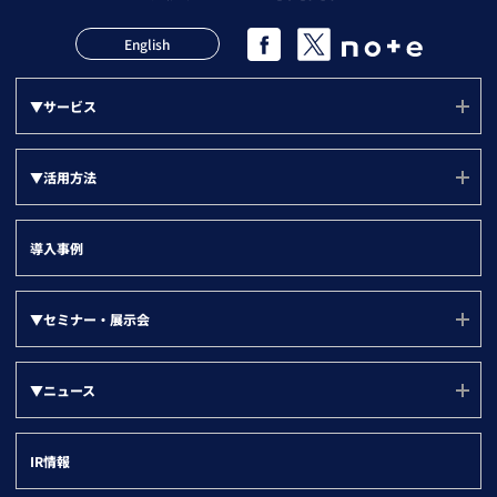
English
▼サービス
サービス(ユーソナー)
▼活用方法
mソナー
活用方法(TOP)
プランソナー
導入事例
サポート
▼『目的別』活用方法
▼セミナー・展示会
LBCメンテナンス状況
新規アプローチリスト
▼部門別
その他法人データ提供サービス
セミナー・展示会
グループ戦略
▼ニュース
名刺ソナー
ユーザー勉強会
営業部門
デジタルマーケティング
▼ツール別
すべて
登記ソナー(サービスサイト)
インサイトセールス部門
IR情報
取引先の情報登録
企業ニュース
kintone
マーケティング・経営企画部門