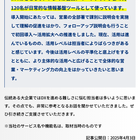
120
名が日常的な情報基盤ツールとして使っています。
導入開始にあたっては、営業の全部署で課別に説明会を実施
して理解の促進をはかり
、
フォローアップ説明会
も行うこと
で
初回導入～活用拡大
へ
の推進をしました。
現在、活用は進
んでいるものの、活用レベルは担当者によりばらつきがある
と感じています。今後は活用レベルの平準化と底上げをする
とともに、より主体的な活用へと広げることで全体的な営
業・マーケティング力の向上をはかっていきたいと思いま
す。
伝統ある大企業では
DX
を進める難しさに悩む担当者は多いように思いま
す。その点でも、非常に参考となるお話を聞かせていただきました。ぜ
ひ引き続きご支援させていただきます。
※当社のサービス名や機能名は、取材当時のものです
記事公開日：2025年4月3日