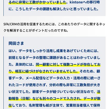
るのに非常に工数がかかっていました
。
kintone
への移行時
に、こうしたデータの課題も解決したいと思っていました。
SFA/CRMの活用を促進するためには、このあたりのデータに関するネッ
クを解消することがポイントだったのですね。
岡田
はい。データをしっかり活用し成果をあげていくためには、
前提となるデータの整理に課題があることはわかっていまし
た。具体的には、
同一顧客に対して複数コードが存在してお
り、相互に紐づけがなされていませんでした。
そのため、顧
客データ、メール配信などデータの入力・活用の際に統一さ
れたコードが使用されず、
分析の際も非常に工数負担が大き
い状況でした。
顧客データが紐づいていない状況なので、
活
動報告（日報）なども別々のコードで入力され、データが散
在
しており、名刺管理も紙が主体で、営業担当者個人で保持