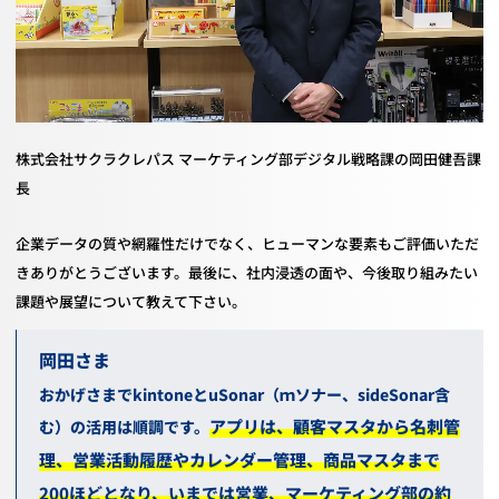
株式会社サクラクレパス マーケティング部デジタル戦略課の岡田健吾課
長
企業データの質や網羅性だけでなく、ヒューマンな要素もご評価いただ
きありがとうございます。最後に、社内浸透の面や、今後取り組みたい
課題や展望について教えて下さい。
岡田
おかげさまで
kintone
と
uSonar
（ｍソナー、
sideSonar
含
アプリは、顧客マスタから名刺管
む）の活用は順調です。
理、営業活動履歴やカレンダー管理、商品マスタまで
200
ほどとなり、いまでは営業、マーケティング部の約