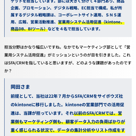
ケットを担当しています。部には大きく分けて４部門あり、商品
企画、プロモーション、デジタル戦略、
EC
担当で構成。私が所
属するデジタル戦略課は、コーポレートサイト運用、ＳＮＳ運
用、広報、営業活動推進、
営業用システム活用促進（
kintone
、
商品
DB
、
BI
ツール）
などを４名で担当しています。
担当分野はかなり幅広いですね。なかでもマーケティング部として「営
業用システム活用促進」がミッションというのが目を引きました。これ
は
SFA/CRM
を指していると思いますが、どのような課題があったのです
か？
岡田
前提として、当社は
22
年７月から
SFA/CRM
をサイボウズ社
の
kintone
に移行しました。
kintone
の営業部門での活用促
進は、当課が担っています。それ
以前のSFA/CRMでは、営
業側もマーケティング側も、顧客データ入力の負荷ばかりが
重く感じられる状況で、データの集計分析やリスト作成をす