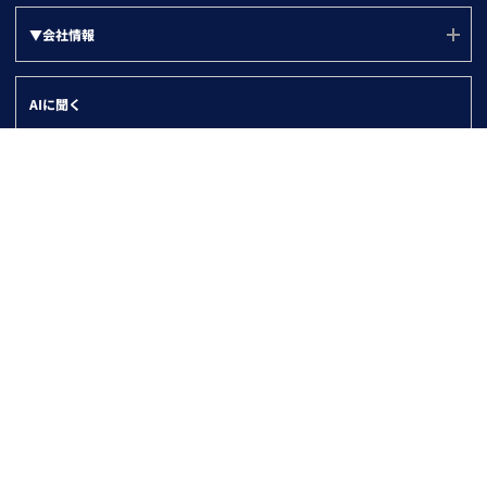
名寄せ
製品ニュース
Salesforce
▼会社情報
情報システム部門
企業属性分析
HubSpot
管理部門
会社情報(ユーソナーについて)
SFA/MA有効化
AIに聞く
Dynamics 365
会社概要
名刺データ連携
沿革
与信・取引先チェック
ブログ
役員紹介
▼採用情報
代表メッセージ
オフィス環境
採用ページ(TOP)
パートナー
社名の由来と企業理念
福利厚生
競合迷惑な企業
人事制度
▼プライバシー＆セキュリティー
ユニークな福利厚生・制度
採用活動日誌
プライバシー＆セキュリティー(TOP)
健康経営の取り組み
プライバシーポリシー