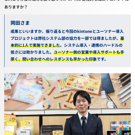
ありますか？
岡田
成果といいますか、振り返ると今回のkintoneとユーソナー導入
プロジェクトは
弊社
システム部
の
協力
を一部では
得ましたが、
基
本的に1人で実施できました
。
システム
導入
・連携の
ハードルの
低さに
は助かりました。
ユーソナー側の営業や導入サポートも手
厚く、問い合わせへのレスポンスも早かった印象
です。