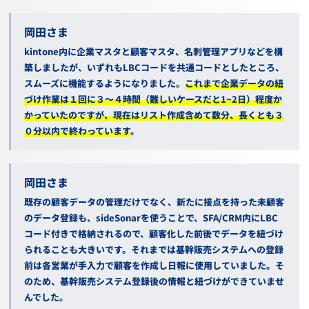
岡田
kintone内に企業マスタと顧客マスタ、名刺管理アプリなどを構
築しましたが、いずれも
LBC
コードを共通コードとしたところ、
スムーズに機能するようになりました。
これまで企業データの紐
づけ作業は１回に３～４時間（難しいケースだと
1~2
日）程度か
かっていたのですが、現在はリスト作成含めて数分、長くとも３
０分以内で終わっています
。
岡田
既存の顧客データの管理だけでなく、新たに接点を持った未顧客
のデータ登録も、
sideSonar
を使うことで、
SFA/CRM
内に
LBC
コード付きで格納されるので、顧客化した前後でデータを紐づけ
られることも大きいです。それまでは基幹販売システムへの登録
前は各営業が手入力で顧客を作成し日報に使用していました。そ
のため、基幹販売システム登録後の情報と紐づけができていませ
んでした。