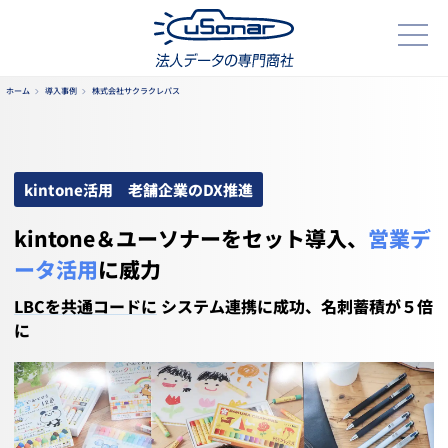
ホーム
導入事例
株式会社サクラクレパス
kintone活用 老舗企業のDX推進
kintone＆ユーソナーをセット導入、
営業デ
ータ活用
に威力
LBCを共通コードに
システム連携に成功、名刺蓄積が５倍
に