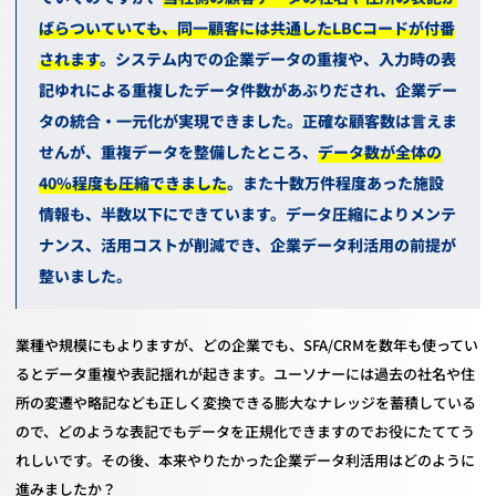
ばらついていても、同一顧客には共通した
LBC
コードが付番
されます
。システム内での企業データの重複や、入力時の表
記ゆれによる重複したデータ件数があぶりだされ、企業デー
タの統合・一元化が実現できました。
正確な顧客数は言えま
せんが、重複データを整備したところ、
データ数が全体の
40%
程度も圧縮できました
。また十数万件程度あった施設
情報も、半数以下にできています。データ圧縮によりメンテ
ナンス、活用コストが削減でき、企業データ利活用の前提が
整いました。
業種や規模にもよりますが、どの企業でも、SFA/CRMを数年も使ってい
るとデータ重複や表記揺れが起きます。ユーソナーには過去の社名や住
所の変遷や略記なども正しく変換できる膨大なナレッジを蓄積している
ので、どのような表記でもデータを正規化できますのでお役にたててう
れしいです。その後、本来やりたかった企業データ利活用はどのように
進みましたか？