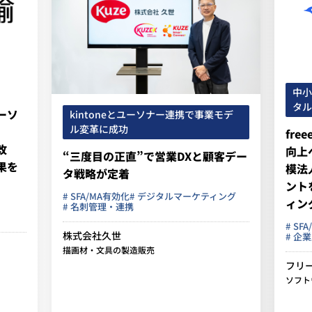
中小企業アプローチ 新規開拓 デジ
タルマーケティング 属性付与
イン
モデ
ケテ
freee、Salesforceデータ基盤の精度
向上へプランソナーを導入 ～中小規
コニ
客デー
模法人情報の高精度なエンリッチメ
ナー
ントを実現、データ起点のマーケテ
ィン
ング
ィング戦略を進化～
～事
テン
SFA/MA有効化
デジタルマーケティング
企業属性付与・分析
新規営業先リスト
デジ
企業
フリー株式会社
ソフトウエア IT 管理系クラウド
コニ
情報機