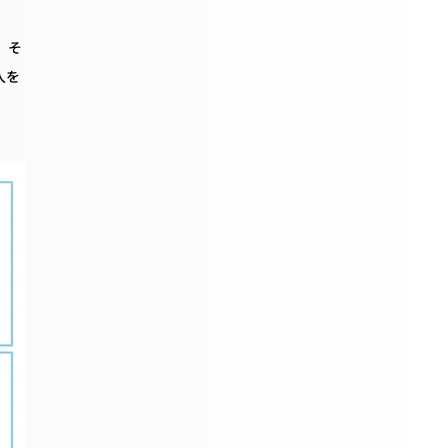
。そ
入を