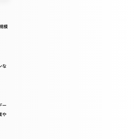
規模
ンな
デー
業や