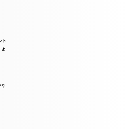
ント
、よ
グや