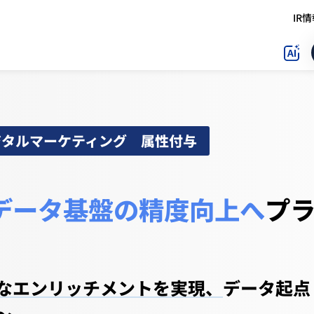
IR
ジタルマーケティング 属性付与
rceデータ基盤の精度向上へ
プ
なエンリッチメントを実現、
データ起点
～