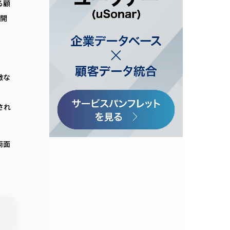
る顧
を開
緻な
され
両面