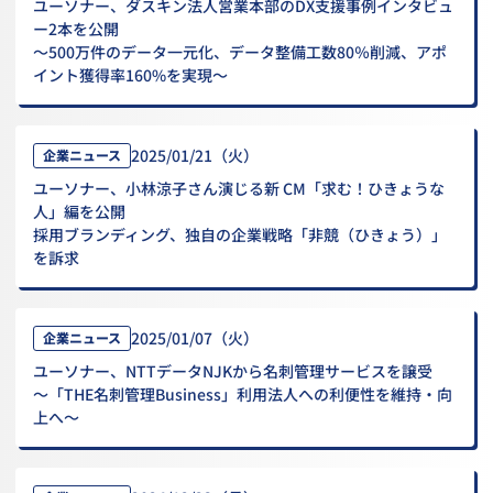
ユーソナー、ダスキン法人営業本部のDX支援事例インタビュ
ー2本を公開
～500万件のデータ一元化、データ整備工数80％削減、アポ
イント獲得率160%を実現～
2025/01/21（火）
企業ニュース
ユーソナー、小林涼子さん演じる新 CM「求む！ひきょうな
人」編を公開
採用ブランディング、独自の企業戦略「非競（ひきょう）」
を訴求
2025/01/07（火）
企業ニュース
ユーソナー、NTTデータNJKから名刺管理サービスを譲受
～「THE名刺管理Business」利用法人への利便性を維持・向
上へ～