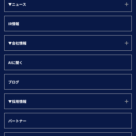
グループ戦略
▼ニュース
名刺ソナー
ユーザー勉強会
営業部門
デジタルマーケティング
▼ツール別
すべて
登記ソナー(サービスサイト)
インサイトセールス部門
IR情報
取引先の情報登録
企業ニュース
kintone
マーケティング・経営企画部門
名寄せ
製品ニュース
Salesforce
▼会社情報
情報システム部門
企業属性分析
HubSpot
管理部門
会社情報(ユーソナーについて)
SFA/MA有効化
AIに聞く
Dynamics 365
会社概要
名刺データ連携
沿革
与信・取引先チェック
ブログ
役員紹介
▼採用情報
代表メッセージ
オフィス環境
採用ページ(TOP)
パートナー
社名の由来と企業理念
福利厚生