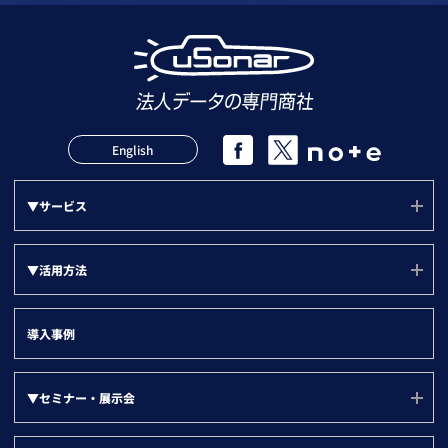
English
▼サービス
サービス(ユーソナー)
▼活用方法
mソナー
活用方法(TOP)
プランソナー
導入事例
サポート
▼『目的別』活用方法
▼セミナー・展示会
LBCメンテナンス状況
新規アプローチリスト
▼部門別
その他法人データ提供サービス
セミナー・展示会