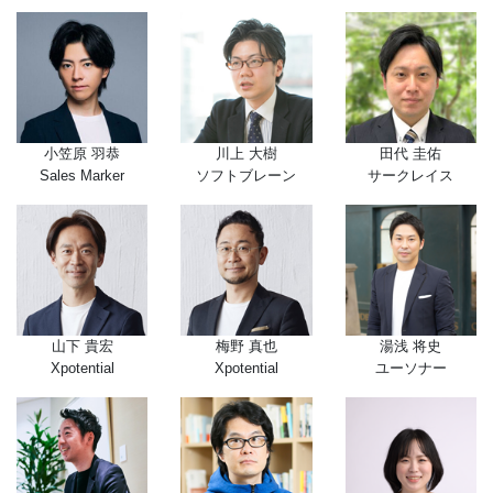
小笠原 羽恭
川上 大樹
田代 圭佑
Sales Marker
ソフトブレーン
サークレイス
山下 貴宏
梅野 真也
湯浅 将史
Xpotential
Xpotential
ユーソナー