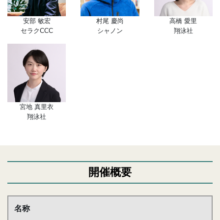
安部 敏宏
村尾 慶尚
高橋 愛里
セラクCCC
シャノン
翔泳社
宮地 真里衣
翔泳社
開催概要
名称