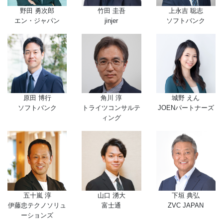
野田 勇次郎
竹田 圭吾
上永吉 聡志
エン・ジャパン
jinjer
ソフトバンク
原田 博行
角川 淳
城野 えん
ソフトバンク
トライツコンサルテ
JOENパートナーズ
ィング
五十嵐 淳
山口 湧大
下垣 典弘
伊藤忠テクノソリュ
富士通
ZVC JAPAN
ーションズ