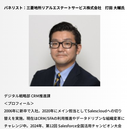
パネリスト：三菱地所リアルエステートサービス株式会社 打田 大輔氏
デジタル戦略部 CRM推進課
＜プロフィール＞
2006年に新卒で入社。
2020
年にメイン担当として
Salescloud
への切り
替えを実施。現在は
CRM/SFA
の利用推進やデータドリブンな組織変革に
チャレンジ中。
2024
年、第
12
回
Salesforce
全国活用チャンピオン大会