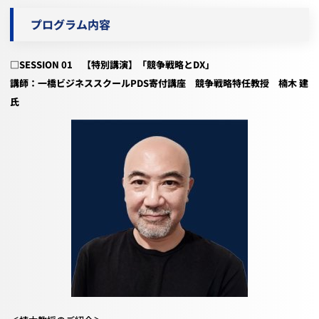
プログラム内容
□
SESSION 01
【特別講演】「競争戦略と
DX
」
講師：一橋ビジネススクール
PDS
寄付講座 競争戦略特任教授 楠木 建
氏