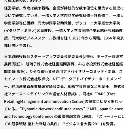
＜楠木教授のご紹介＞
経営学者。専攻は競争戦略。企業が持続的な競争優位を構築する論理に
ついて研究している。一橋大学大学院商学研究科修士課程修了。一橋大
学商学部専任講師、同大学同学部助教授、ボッコーニ大学経営大学院
(
イタリア・ミラノ
)
客員教授、一橋大学大学院国際企業戦略研究科助教
授、同大学ビジネススクール教授を経て
2023
年から現職。
1964
年東京
都目黒区生まれ。
日本取締役協会スタートアップ委員会副委員長
(
現任
)
、ポーター賞運営
委員
(
現任
)
、旭硝子株式会社経営諮問委員、みさき投資株式会社経営諮
問委員
(
現任
)
、りそな銀行資産運用アドバイザリーコミッティ委員、ス
カイマーク株式会社取締役、
NTT
データアドバイザリーボードメンバ
ー、経済産業省産業構造審議会委員、組織学会理事などを歴任。 株式会
社ファーストリテイリングの経営人材育成に、同社の
FRMIC (Fast
RetailingManagement and Innovation Center)
の設立当初から関わっ
ている。
"Dynamic Network andBureaucracy"
で
MIT-Japan Science
and Technology Conference
の最優秀論文賞
(1993)
、『ストーリーとし
ての競争戦略
:
優れた戦略の条件』でビジネス書大賞
(2011)
を受賞。