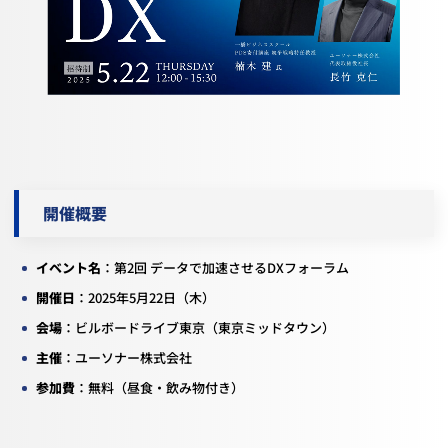
開催概要
イベント名
：第
2
回 データで加速させる
DX
フォーラム
開催日
：
2025
年
5
月
22
日（木）
会場
：ビルボードライブ東京（東京ミッドタウン）
主催
：ユーソナー株式会社
参加費
：無料（昼食・飲み物付き）