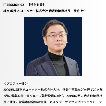
□
SESSION 02
【特別対談】
楠木 教授
✕
ユーソナー株式会社 代表取締役社長 長竹 克仁
＜プロフィール＞
2000年に新卒でユーソナー株式会社入社。営業企画職などを経て
2014
年
7
月に営業本部企画グループ執行役員に就任。
2019
年
2
月に代表取締役社
長に就任。営業本部全体の管理、カスタマーサクセスプロジェクト、マ