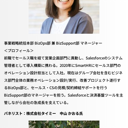
事業戦略統括本部
BizOps
部 兼
BizSupport
部 マネージャー
＜プロフィール＞
前職でセールス職を経て営業企画部門に異動し、
Salesforce
のシステム
管理者として導入構築に携わる。
2020
年に
SmartHR
にセールス部門の
オペレーション設計担当として入社。現在はグループ会社を含むビジネ
ス部門全体の業務オペレーション設計
/
実行、改善プロジェクト遂行す
る
BizOps
部と、セールス・
CS
の見積
/
契約締結サポートを行う
BizSupport
部のマネージャーを担う。
Salesforce
と決済基盤ツールを主
管しながら会社の急成長を支えている。
パネリスト：株式会社タイミー 中山 かおる氏