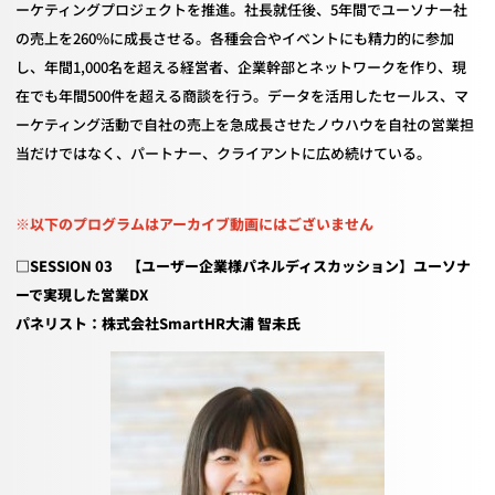
ーケティングプロジェクトを推進。社長就任後、
5
年間でユーソナー社
の売上を
260%
に成長させる。各種会合やイベントにも精力的に参加
し、年間
1,000
名を超える経営者、企業幹部とネットワークを作り、現
在でも年間
500
件を超える商談を行う。データを活用したセールス、マ
ーケティング活動で自社の売上を急成長させたノウハウを自社の営業担
当だけではなく、パートナー、クライアントに広め続けている。
※以下のプログラムはアーカイブ動画にはございません
□SESSION 03 【ユーザー企業様パネルディスカッション】ユーソナ
ーで実現した営業DX
パネリスト：株式会社SmartHR大浦 智未氏