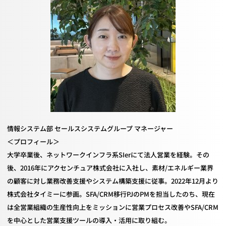
情報システム部 セールスシステムグループ マネージャー
＜プロフィール＞
大学卒業後、ネットワークインフラ系
SIer
にて法人営業を経験。その
後、
2016
年にアクセンチュア株式会社に入社し、素材
/
エネルギー業界
の顧客に対し業務改善支援やシステム構築支援に従事。
2022
年
12
月より
株式会社タイミーに参画。
SFA/CRM
移行
PJ
の
PM
を担当したのち、現在
は全営業組織の生産性向上をミッションに営業プロセス改善や
SFA/CRM
を中心とした営業支援ツールの導入・活用に取り組む。