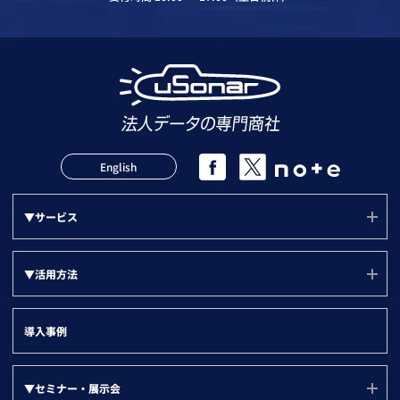
English
▼サービス
サービス(ユーソナー)
▼活用方法
mソナー
活用方法(TOP)
プランソナー
導入事例
サポート
▼『目的別』活用方法
▼セミナー・展示会
LBCメンテナンス状況