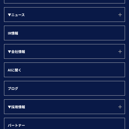
新規アプローチリスト
▼部門別
その他法人データ提供サービス
セミナー・展示会
グループ戦略
▼ニュース
名刺ソナー
ユーザー勉強会
営業部門
デジタルマーケティング
▼ツール別
すべて
登記ソナー(サービスサイト)
インサイトセールス部門
IR情報
取引先の情報登録
企業ニュース
kintone
マーケティング・経営企画部門
名寄せ
製品ニュース
Salesforce
▼会社情報
情報システム部門
企業属性分析
HubSpot
管理部門
会社情報(ユーソナーについて)
SFA/MA有効化
AIに聞く
Dynamics 365
会社概要
名刺データ連携
沿革
与信・取引先チェック
ブログ
役員紹介
▼採用情報
代表メッセージ
オフィス環境
採用ページ(TOP)
パートナー