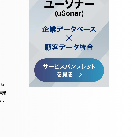
」は
事業
ティ