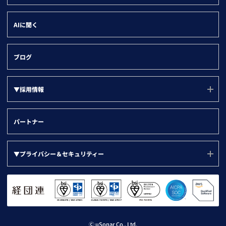
HubSpot
管理部門
会社情報(ユーソナーについて)
SFA/MA有効化
AIに聞く
Dynamics 365
会社概要
名刺データ連携
沿革
与信・取引先チェック
ブログ
役員紹介
▼採用情報
代表メッセージ
オフィス環境
採用ページ(TOP)
パートナー
社名の由来と企業理念
福利厚生
競合迷惑な企業
人事制度
▼プライバシー＆セキュリティー
ユニークな福利厚生・制度
採用活動日誌
プライバシー＆セキュリティー(TOP)
健康経営の取り組み
プライバシーポリシー
電子公告・決算公告
プライバシーステートメント
Ⓒ uSonar Co., Ltd.