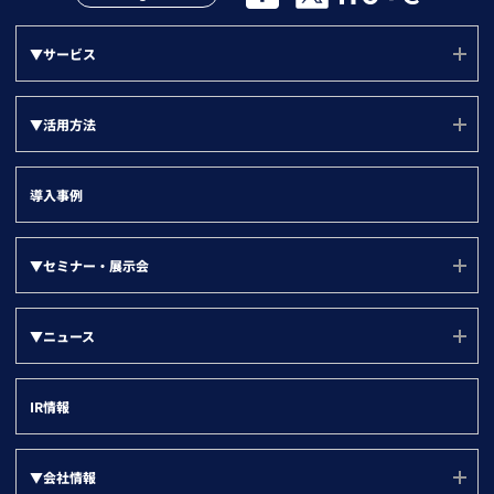
▼サービス
サービス(ユーソナー)
▼活用方法
mソナー
活用方法(TOP)
プランソナー
導入事例
サポート
▼『目的別』活用方法
▼セミナー・展示会
LBCメンテナンス状況
新規アプローチリスト
▼部門別
その他法人データ提供サービス
セミナー・展示会
グループ戦略
▼ニュース
名刺ソナー
ユーザー勉強会
営業部門
デジタルマーケティング
▼ツール別
すべて
登記ソナー(サービスサイト)
インサイトセールス部門
IR情報
取引先の情報登録
企業ニュース
kintone
マーケティング・経営企画部門
名寄せ
製品ニュース
Salesforce
▼会社情報
情報システム部門
企業属性分析