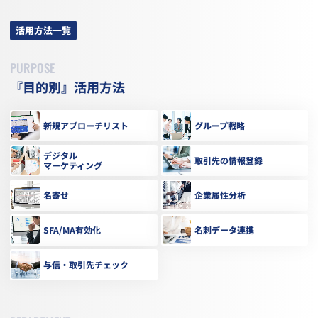
活用方法一覧
PURPOSE
『目的別』活用方法
新規アプローチリスト
グループ戦略
デジタル
取引先の情報登録
マーケティング
名寄せ
企業属性分析
SFA/MA有効化
名刺データ連携
与信・取引先チェック