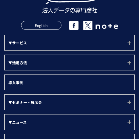
English
▼サービス
サービス(ユーソナー)
▼活用方法
mソナー
活用方法(TOP)
プランソナー
導入事例
サポート
▼『目的別』活用方法
▼セミナー・展示会
LBCメンテナンス状況
新規アプローチリスト
▼部門別
その他法人データ提供サービス
セミナー・展示会
グループ戦略
▼ニュース
名刺ソナー
ユーザー勉強会
営業部門
デジタルマーケティング
▼ツール別
すべて
登記ソナー(サービスサイト)