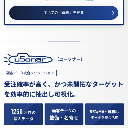
すべての『資料』を見る
（ユーソナー）
顧客データ統合ソリューション
受注確率が高く、かつ未開拓なターゲット
を
効率的に抽出し可視化。
1250
顧客データの
SFA/MA
連携
と
し
万件の
整備・名寄せ
データを統合活用
法人データ