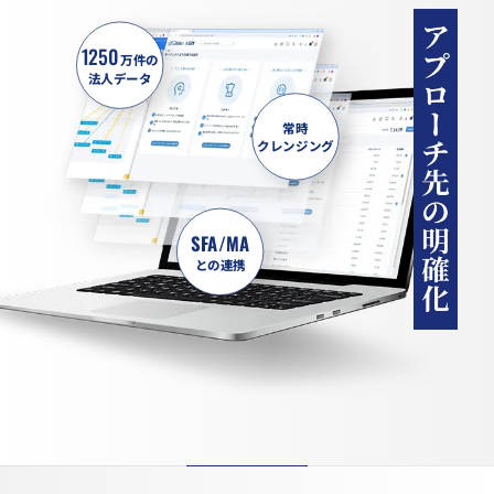
1250
万件の
法人データ
常時
クレンジング
SFA/MA
との連携