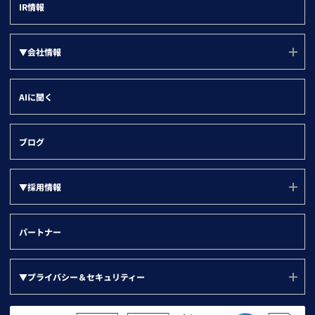
インサイトセールス部門
IR情報
取引先の情報登録
企業ニュース
kintone
マーケティング・経営企画部門
名寄せ
製品ニュース
Salesforce
▼会社情報
情報システム部門
企業属性分析
HubSpot
管理部門
会社情報(ユーソナーについて)
SFA/MA有効化
AIに聞く
Dynamics 365
会社概要
名刺データ連携
沿革
与信・取引先チェック
ブログ
役員紹介
▼採用情報
代表メッセージ
オフィス環境
採用ページ(TOP)
パートナー
社名の由来と企業理念
福利厚生
競合迷惑な企業
人事制度
▼プライバシー＆セキュリティー
ユニークな福利厚生・制度
採用活動日誌
プライバシー＆セキュリティー(TOP)