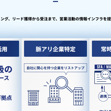
ィング、リード獲得から受注まで、
営業活動の情報インフラを提
活用
脈アリ企業特定
常
級の
ース
万拠点