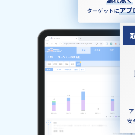
アプ
ターゲットに
ア
安