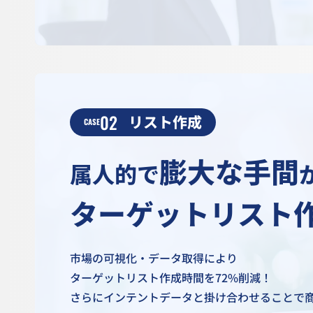
02
リスト作成
CASE
膨大な手間
属人的で
ターゲットリスト
市場の可視化・データ取得により
ターゲットリスト作成時間を72%削減！
さらにインテントデータと掛け合わせることで