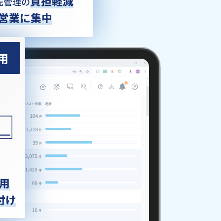
負担軽減
先管理の
営業に集中
用
用
付け