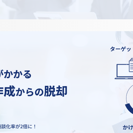
がかかる
作成
脱却
からの
商談化率が2倍に！