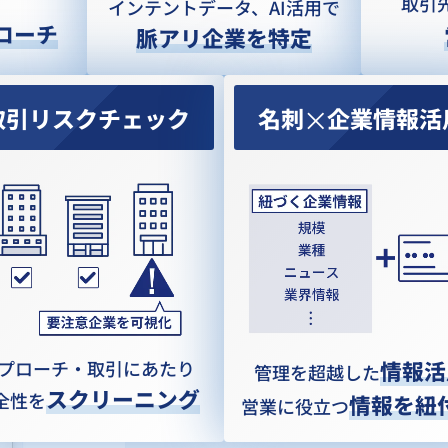
取引
インテントデータ、
AI活用で
ローチ
脈アリ企業を特定
取引リスクチェック
名刺
企業情報活
プローチ・取引にあたり
情報活
管理を超越した
スクリーニング
全性を
情報を紐
営業に役立つ