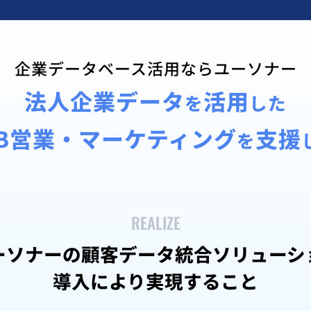
企業データベース活用ならユーソナー
法人企業データ
活用
を
した
oB営業・マーケティング
支援
を
REALIZE
ーソナーの
顧客データ統合ソリューシ
導入により実現すること