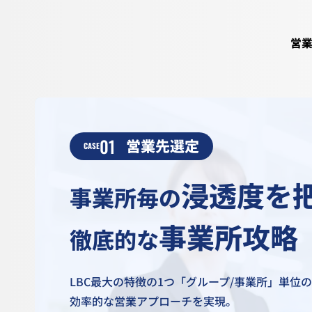
営
01
営業先選定
CASE
浸透度を
事業所毎の
事業所攻略
徹底的な
LBC最大の特徴の1つ
「グループ/事業所」単位
効率的な営業アプローチを実現。