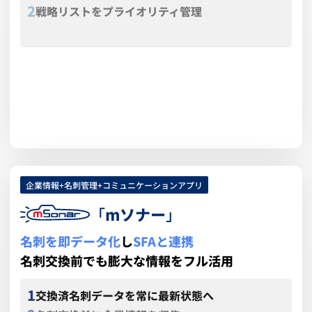
戦略リストをプライオリティ管理
各戦略リスト毎の活動状況を把握
詳しく見る
資料ダウンロード
企業情報+名刺管理+コミュニケーションアプリ
「
mソナー
」
名刺を即データ化
し
SFAと連携
名刺交換前でも膨大な情報をフル活用
交換済名刺データを常に最新状態へ