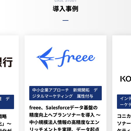
導入事例
中小企業アプローチ 新規開拓 デ
ジタルマーケティング 属性付与
イン
理 デ
ーケ
freee、Salesforceデータ基盤の
精度向上へプランソナーを導入 ～
コニカ
戦略
中小規模法人情報の高精度なエン
ソナー
化」～
リッチメントを実現、データ起点
ケティ
元化が