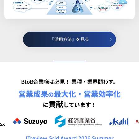
『活用方法』を見る
BtoB企業様は必見！ 業種・業界問わず。
営業成果
最大化・営業効率化
の
貢献
に
しています！
ITreview Grid Award 2026 Summer