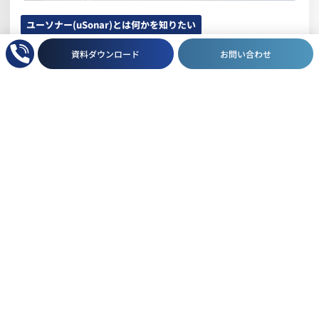
ユーソナー(uSonar)とは何かを知りたい
企業データベースLBC/ 顧客データ統合ソリュー
資料ダウンロード
お問い合わせ
ションユーソナー(uSonar)パンフレット
日本最大級の法人企業データベースLBCをコア技術として利用した
データクレンジング、ホワイトスペース判定をはじめ、ユーソナー
（uSonar）の各機能を説明する資料です。
ダウンロードする