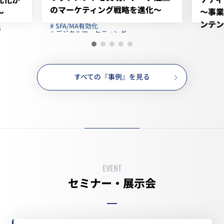
のマーケティング戦略を進化～
～事業
～
ンテン
SFA/MA有効化
B
デジタルマーケティング
デジ
企業属性付与・分析
新規営業先リスト
与信
フリー株式会社
コニカ
ソフトウエア IT 管理系クラウド
すべての『事例』を見る
情報機器
EVENT
セミナー・展示会