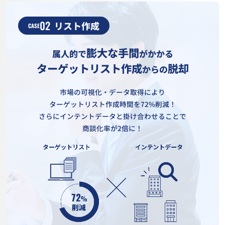
02
リスト作成
CASE
膨大な手間
属人的で
がかかる
ターゲットリスト作成
脱却
からの
市場の可視化・データ取得により
ターゲットリスト作成時間を72%削減！
さらにインテントデータと掛け合わせることで
商談化率が2倍に！