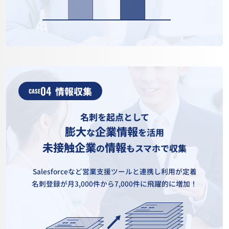
04
情報収集
CASE
名刺を起点として
膨大
企業情報
な
を活用
未接触企業
情報
の
もスマホで収集
Salesforceなど営業支援ツールと連携し利用が定着
名刺登録が月3,000件から7,000件に飛躍的に増加！