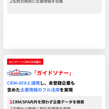
名刺交換前に企業情報を収集
CRM・SFAと連携し活動状況を把握
詳しく見る
資料ダウンロード
mソナー＋CRM•SFA強化
「
ガイドソナー
」
CRM•SFAと連携
し、未登録企業も
含めた
企業情報のフル活用
を実現
CRM/SFA内外を問わず企業データを検索
正確かつ簡単に取引先情報を登録