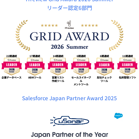
リーダー認定6部門
22期連続
17期連続
14期連続
6期連続
6期連続
11期連続
企業データベース
ABMツール
営業リスト
セールスイネーブ
反社チェック
名刺管理ソフト
作成ツール
ル
ツール
メントツール
Salesforce Japan Partner Award 2025