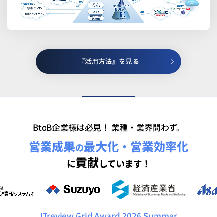
『活用方法』を見る
BtoB企業様は必見！ 業種・業界問わず。
営業成果
最大化・営業効率化
の
貢献
に
しています！
ITreview Grid Award 2026 Summer