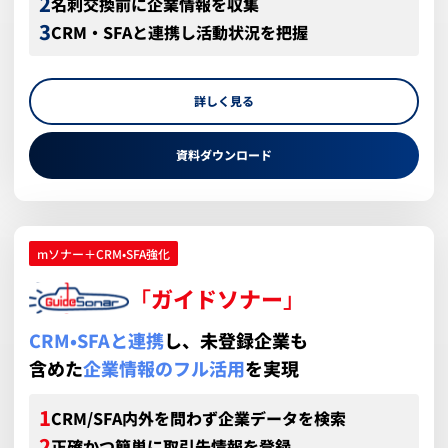
名刺交換前に企業情報を収集
CRM・SFAと連携し活動状況を把握
詳しく見る
資料ダウンロード
mソナー＋CRM•SFA強化
「
ガイドソナー
」
CRM•SFAと連携
し、未登録企業も
含めた
企業情報のフル活用
を実現
CRM/SFA内外を問わず企業データを検索
正確かつ簡単に取引先情報を登録