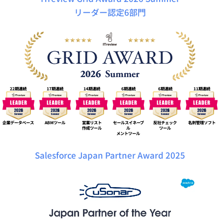
リーダー認定6部門
22期連続
17期連続
14期連続
6期連続
6期連続
11期連続
企業データベース
ABMツール
営業リスト
セールスイネーブ
反社チェック
名刺管理ソフト
作成ツール
ル
ツール
メントツール
Salesforce Japan Partner Award 2025