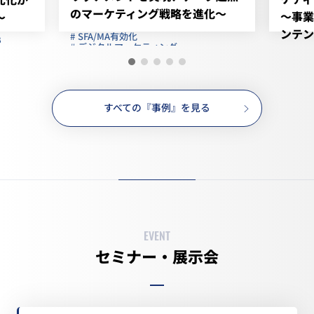
のマーケティング戦略を進化～
～事業
～
ンテン
SFA/MA有効化
B
デジタルマーケティング
デジ
企業属性付与・分析
新規営業先リスト
与信
フリー株式会社
コニカ
ソフトウエア IT 管理系クラウド
すべての『事例』を見る
情報機器
EVENT
セミナー・展示会