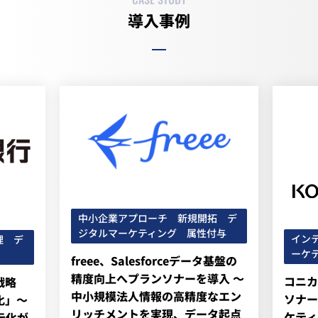
導入事例
中小企業アプローチ 新規開拓 デ
ジタルマーケティング 属性付与
イン
理 デ
ーケ
freee、Salesforceデータ基盤の
精度向上へプランソナーを導入 ～
コニカ
戦略
中小規模法人情報の高精度なエン
ソナー
化」～
リッチメントを実現、データ起点
ケティ
元化が