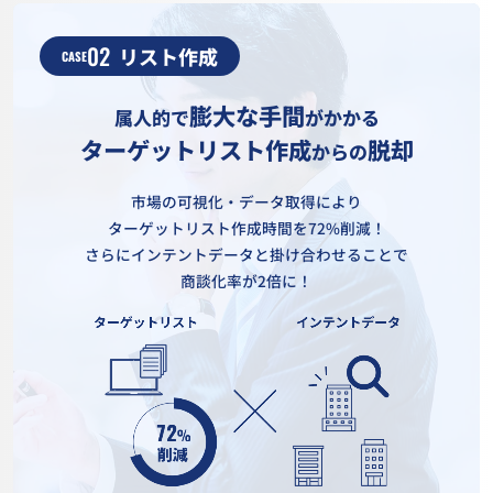
02
リスト作成
CASE
膨大な手間
属人的で
がかかる
ターゲットリスト作成
脱却
からの
市場の可視化・データ取得により
ターゲットリスト作成時間を72%削減！
さらにインテントデータと掛け合わせることで
商談化率が2倍に！