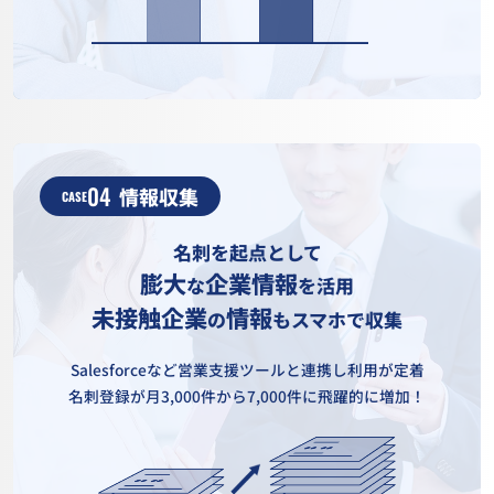
04
情報収集
CASE
名刺を起点として
膨大
企業情報
な
を活用
未接触企業
情報
の
もスマホで収集
Salesforceなど営業支援ツールと連携し利用が定着
名刺登録が月3,000件から7,000件に飛躍的に増加！