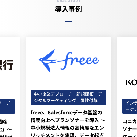
導入事例
中小企業アプローチ 新規開拓 デ
ジタルマーケティング 属性付与
イン
理 デ
ーケ
freee、Salesforceデータ基盤の
精度向上へプランソナーを導入 ～
コニカ
戦略
中小規模法人情報の高精度なエン
ソナー
化」～
リッチメントを実現、データ起点
ケティ
元化が