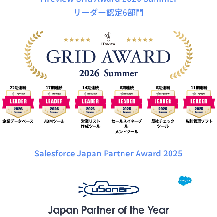
リーダー認定6部門
22期連続
17期連続
14期連続
6期連続
6期連続
11期連続
企業データベース
ABMツール
営業リスト
セールスイネーブ
反社チェック
名刺管理ソフト
作成ツール
ル
ツール
メントツール
Salesforce Japan Partner Award 2025