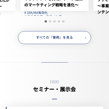
のマーケティング戦略を進化～
～事業
～
ンテン
SFA/MA有効化
B
デジタルマーケティング
デジ
企業属性付与・分析
新規営業先リスト
与信
フリー株式会社
コニカ
ソフトウエア IT 管理系クラウド
すべての『事例』を見る
情報機器
EVENT
セミナー・展示会