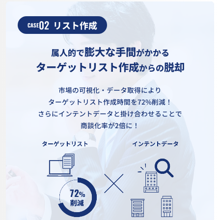
02
リスト作成
CASE
膨大な手間
属人的で
がかかる
ターゲットリスト作成
脱却
からの
市場の可視化・データ取得により
ターゲットリスト作成時間を72%削減！
さらにインテントデータと掛け合わせることで
商談化率が2倍に！