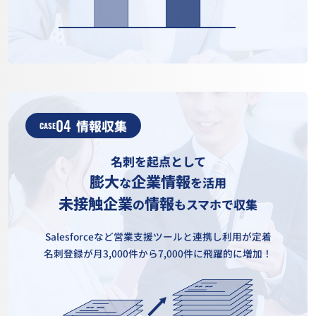
04
情報収集
CASE
名刺を起点として
膨大
企業情報
な
を活用
未接触企業
情報
の
もスマホで収集
Salesforceなど営業支援ツールと連携し利用が定着
名刺登録が月3,000件から7,000件に飛躍的に増加！