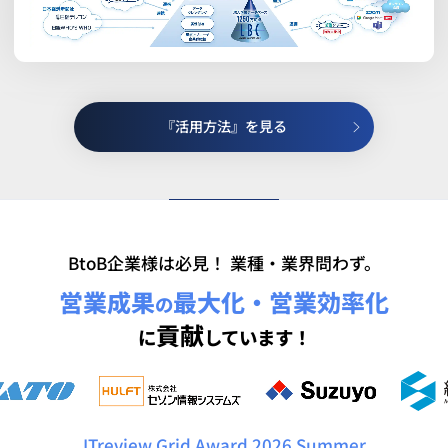
『活用方法』を見る
BtoB企業様は必見！ 業種・業界問わず。
営業成果
最大化・営業効率化
の
貢献
に
しています！
ITreview Grid Award 2026 Summer