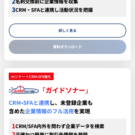
名刺交換前に企業情報を収集
CRM・SFAと連携し活動状況を把握
詳しく見る
資料ダウンロード
mソナー＋CRM•SFA強化
「
ガイドソナー
」
CRM•SFAと連携
し、未登録企業も
含めた
企業情報のフル活用
を実現
CRM/SFA内外を問わず企業データを検索
正確かつ簡単に取引先情報を登録