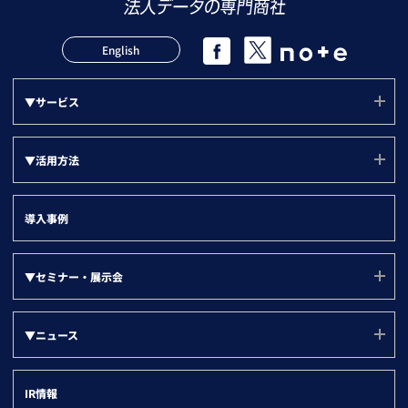
English
▼サービス
サービス(ユーソナー)
▼活用方法
mソナー
活用方法(TOP)
プランソナー
導入事例
サポート
▼『目的別』活用方法
▼セミナー・展示会
LBCメンテナンス状況
新規アプローチリスト
▼部門別
その他法人データ提供サービス
セミナー・展示会
グループ戦略
▼ニュース
名刺ソナー
ユーザー勉強会
営業部門
デジタルマーケティング
▼ツール別
すべて
登記ソナー(サービスサイト)
インサイトセールス部門
IR情報
取引先の情報登録