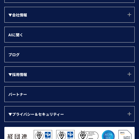
企業ニュース
kintone
マーケティング・経営企画部門
名寄せ
製品ニュース
Salesforce
▼会社情報
情報システム部門
企業属性分析
HubSpot
管理部門
会社情報(ユーソナーについて)
SFA/MA有効化
AIに聞く
Dynamics 365
会社概要
名刺データ連携
沿革
与信・取引先チェック
ブログ
役員紹介
▼採用情報
代表メッセージ
オフィス環境
採用ページ(TOP)
パートナー
社名の由来と企業理念
福利厚生
競合迷惑な企業
人事制度
▼プライバシー＆セキュリティー
ユニークな福利厚生・制度
採用活動日誌
プライバシー＆セキュリティー(TOP)
健康経営の取り組み