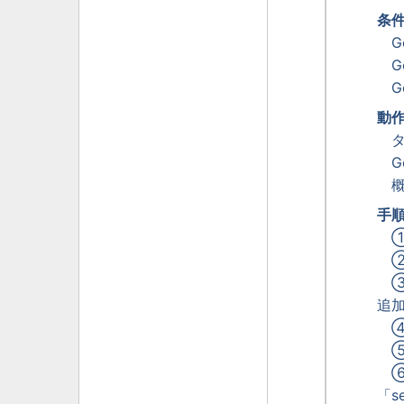
条
G
G
G
動
G
手
①
②
③
追
④
⑤
「s